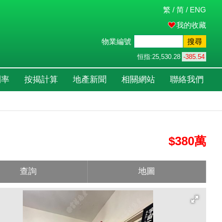
繁
/
简
/
ENG
我的收藏
物業編號
搜尋
恒指:
25,530.28
-385.54
利率
按揭計算
地產新聞
相關網站
聯絡我們
$380萬
查詢
地圖