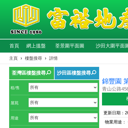
首頁
網上搵盤
荃景圍平面圖
沙田大圍平面
主頁
›
樓盤搜尋
›
詳情
荃灣區樓盤搜尋
沙田區樓盤搜尋
錦豐園 
租/售
青山公路458
屋苑
更新日期：202
用途
物業用途：