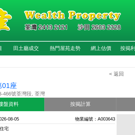
圖
田土廳成交
熱門屋苑走勢
網上估價
按揭
< 返回
第01座
-466號荃灣段, 荃灣
樓盤資料
按揭計算
6-08-05
物業編號：A003643
住宅