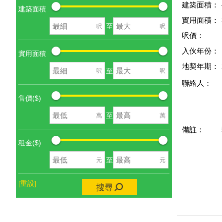
建築面積：
建築面積
實用面積：
至
呎
呎
呎價：
入伙年份：
實用面積
地契年期：
至
呎
呎
聯絡人：
售價($)
至
萬
萬
備註：
租金($)
至
元
元
[重設]
搜尋