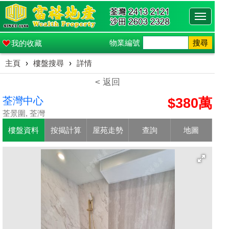
Toggle
navigati
物業編號
搜尋
我的收藏
主頁
›
樓盤搜尋
›
詳情
< 返回
荃灣中心
$380萬
荃景圍, 荃灣
樓盤資料
按揭計算
屋苑走勢
查詢
地圖