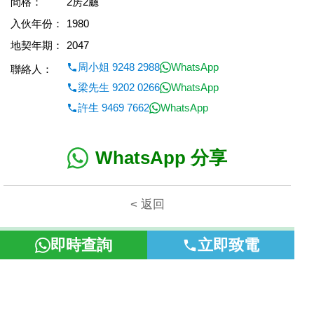
間格：
2房2廳
入伙年份：
1980
地契年期：
2047
周小姐 9248 2988
WhatsApp
聯絡人：
梁先生 9202 0266
WhatsApp
許生 9469 7662
WhatsApp
WhatsApp 分享
< 返回
本網頁所提供資料僅作參考用途。若因錯漏而引致任何不便或損
即時查詢
立即致電
失，富裕地產概不負責。
©2026 富裕地產 牌照號碼 E-085154-B000 版權所有。