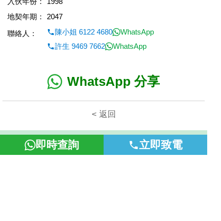
入伙年份：
1998
地契年期：
2047
陳小姐 6122 4680
WhatsApp
聯絡人：
許生 9469 7662
WhatsApp
WhatsApp 分享
< 返回
本網頁所提供資料僅作參考用途。若因錯漏而引致任何不便或損
即時查詢
立即致電
失，富裕地產概不負責。
©2026 富裕地產 牌照號碼 E-085154-B000 版權所有。
置頂