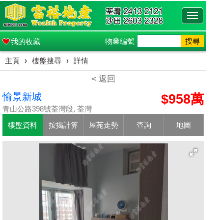
Toggle
navigati
物業編號
搜尋
我的收藏
主頁
›
樓盤搜尋
›
詳情
< 返回
愉景新城
$958萬
青山公路398號荃灣段, 荃灣
樓盤資料
按揭計算
屋苑走勢
查詢
地圖