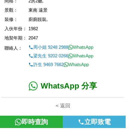
間格：
2房2廳,
景觀：
東南 遠景
裝修：
廚廁靚裝,
入伙年份：
1982
地契年期：
2047
周小姐 9248 2988
WhatsApp
聯絡人：
梁先生 9202 0266
WhatsApp
許生 9469 7662
WhatsApp
WhatsApp 分享
< 返回
即時查詢
立即致電
本網頁所提供資料僅作參考用途。若因錯漏而引致任何不便或損
失，富裕地產概不負責。
©2026 富裕地產 牌照號碼 E-085154-B000 版權所有。