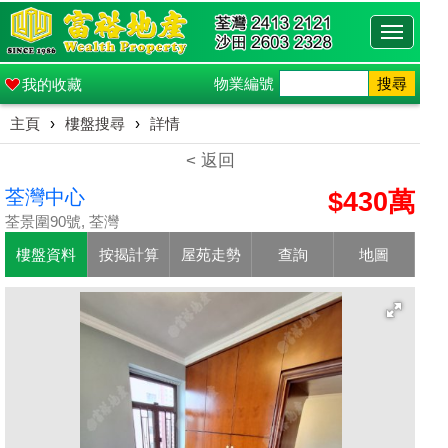
Toggle
navigati
物業編號
搜尋
我的收藏
主頁
›
樓盤搜尋
›
詳情
< 返回
荃灣中心
$430萬
荃景圍90號, 荃灣
樓盤資料
按揭計算
屋苑走勢
查詢
地圖