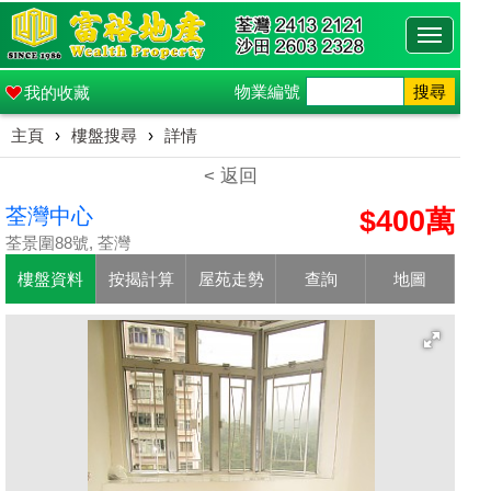
Toggle
navigati
物業編號
搜尋
我的收藏
主頁
›
樓盤搜尋
›
詳情
< 返回
荃灣中心
$400萬
荃景圍88號, 荃灣
樓盤資料
按揭計算
屋苑走勢
查詢
地圖