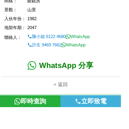
間格：
眼鏡房
景觀：
山景
入伙年份：
1982
地契年期：
2047
陳小姐 6122 4680
WhatsApp
聯絡人：
許生 9469 7662
WhatsApp
WhatsApp 分享
< 返回
本網頁所提供資料僅作參考用途。若因錯漏而引致任何不便或損
即時查詢
立即致電
失，富裕地產概不負責。
©2026 富裕地產 牌照號碼 E-085154-B000 版權所有。