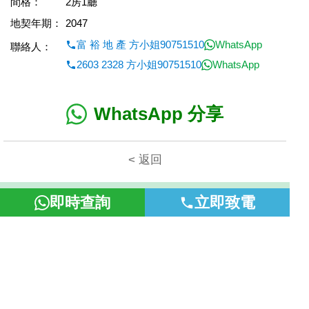
間格：
2房1廳
地契年期：
2047
富 裕 地 產 方小姐90751510
WhatsApp
聯絡人：
2603 2328 方小姐90751510
WhatsApp
WhatsApp 分享
< 返回
本網頁所提供資料僅作參考用途。若因錯漏而引致任何不便或損
即時查詢
立即致電
失，富裕地產概不負責。
©2026 富裕地產 牌照號碼 E-085154-B000 版權所有。
置頂