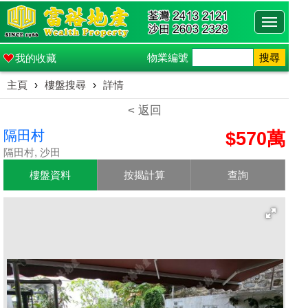
Toggle
navigati
物業編號
搜尋
我的收藏
主頁
›
樓盤搜尋
›
詳情
< 返回
隔田村
$570萬
隔田村, 沙田
樓盤資料
按揭計算
查詢