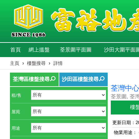
首頁
網上搵盤
荃景圍平面圖
沙田大圍平面
主頁
›
樓盤搜尋
›
詳情
荃灣區樓盤搜尋
沙田區樓盤搜尋
荃灣中
租/售
荃景圍, 荃
樓
屋苑
更新日期：202
用途
物業用途：