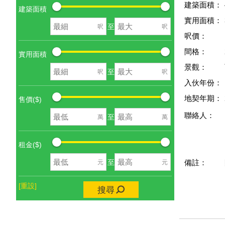
建築面積：
建築面積
實用面積：
至
呎
呎
呎價：
間格：
實用面積
景觀：
至
呎
呎
入伙年份：
地契年期：
售價($)
聯絡人：
至
萬
萬
租金($)
至
元
元
備註：
[重設]
搜尋