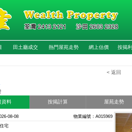
圖
田土廳成交
熱門屋苑走勢
網上估價
按揭
< 返回
心
灣
盤資料
按揭計算
屋苑走勢
6-08-08
物業編號：A015969
住宅