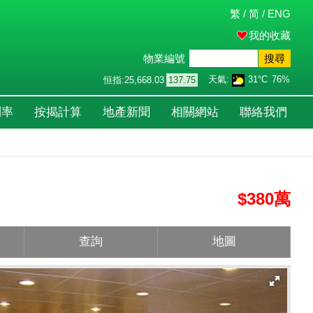
繁
/
简
/
ENG
我的收藏
物業編號
搜尋
天氣:
31°C
76%
恒指:
25,668.03
137.75
利率
按揭計算
地產新聞
相關網站
聯絡我們
$380萬
查詢
地圖