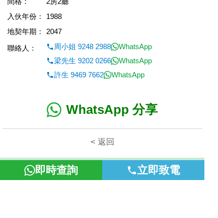
間格：
2房2廳
入伙年份：
1988
地契年期：
2047
周小姐 9248 2988
WhatsApp
聯絡人：
梁先生 9202 0266
WhatsApp
許生 9469 7662
WhatsApp
WhatsApp 分享
< 返回
本網頁所提供資料僅作參考用途。若因錯漏而引致任何不便或損
即時查詢
立即致電
失，富裕地產概不負責。
©2026 富裕地產 牌照號碼 E-085154-B000 版權所有。