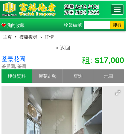
Toggle
navigati
物業編號
搜尋
我的收藏
主頁
›
樓盤搜尋
›
詳情
< 返回
荃景花園
租:
$17,000
荃景圍, 荃灣
樓盤資料
屋苑走勢
查詢
地圖