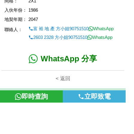
間格：
2X1
入伙年份：
1986
地契年期：
2047
富 裕 地 產 方小姐90751510
WhatsApp
聯絡人：
2603 2328 方小姐90751510
WhatsApp
WhatsApp 分享
< 返回
本網頁所提供資料僅作參考用途。若因錯漏而引致任何不便或損
即時查詢
立即致電
失，富裕地產概不負責。
©2026 富裕地產 牌照號碼 E-085154-B000 版權所有。