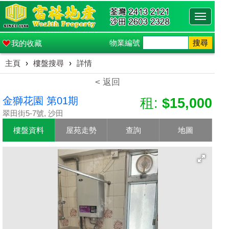
Toggle
navigati
物業編號
搜尋
我的收藏
主頁
›
樓盤搜尋
›
詳情
< 返回
金獅花園 第01期
租:
$15,000
翠田街5-7號, 沙田
樓盤資料
屋苑走勢
查詢
地圖