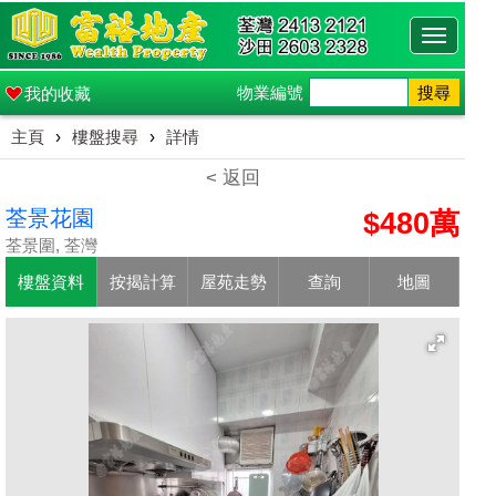
Toggle
navigati
物業編號
搜尋
我的收藏
主頁
›
樓盤搜尋
›
詳情
< 返回
荃景花園
$480萬
荃景圍, 荃灣
樓盤資料
按揭計算
屋苑走勢
查詢
地圖