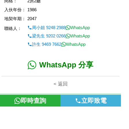
間格：
2房2廳
入伙年份：
1986
地契年期：
2047
周小姐 9248 2988
WhatsApp
聯絡人：
梁先生 9202 0266
WhatsApp
許生 9469 7662
WhatsApp
WhatsApp 分享
< 返回
本網頁所提供資料僅作參考用途。若因錯漏而引致任何不便或損
即時查詢
立即致電
失，富裕地產概不負責。
©2026 富裕地產 牌照號碼 E-085154-B000 版權所有。