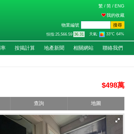
繁
/
简
/
ENG
我的收藏
物業編號
搜尋
天氣:
33°C
64%
恒指:
25,566.59
36.31
利率
按揭計算
地產新聞
相關網站
聯絡我們
$498萬
查詢
地圖