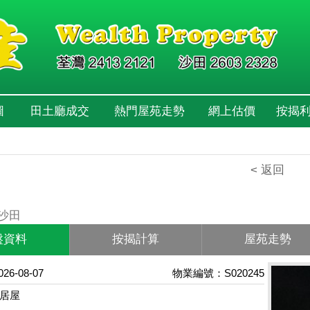
圖
田土廳成交
熱門屋苑走勢
網上估價
按揭
< 返回
 沙田
盤資料
按揭計算
屋苑走勢
6-08-07
物業編號：S020245
居屋