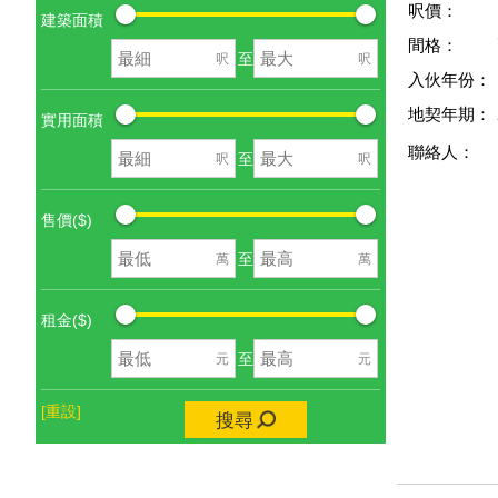
呎價：
建築面積
間格：
至
呎
呎
入伙年份：
地契年期：
實用面積
聯絡人：
至
呎
呎
售價($)
至
萬
萬
租金($)
至
元
元
[重設]
搜尋