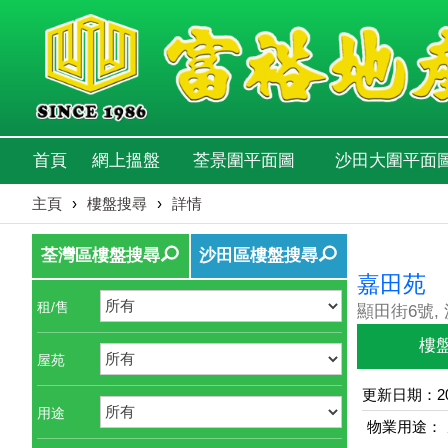
首頁
網上搵盤
荃景圍平面圖
沙田大圍平面
主頁
›
樓盤搜尋
›
詳情
荃灣區樓盤搜尋
沙田區樓盤搜尋
嘉田苑
租/售
顯田街6號,
樓
屋苑
更新日期：202
用途
物業用途：