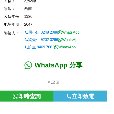
間格：
2房2廳
景觀：
西南
入伙年份：
1986
地契年期：
2047
周小姐 9248 2988
WhatsApp
聯絡人：
梁先生 9202 0266
WhatsApp
許生 9469 7662
WhatsApp
WhatsApp 分享
< 返回
即時查詢
立即致電
本網頁所提供資料僅作參考用途。若因錯漏而引致任何不便或損
失，富裕地產概不負責。
©2026 富裕地產 牌照號碼 E-085154-B000 版權所有。