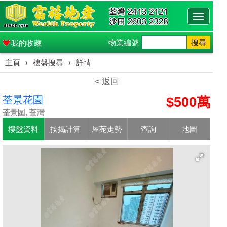
Toggle
navigati
物業編號
搜尋
我的收藏
主頁
›
樓盤搜尋
›
詳情
< 返回
荃景花園
$500萬
荃景圍, 荃灣
樓盤資料
按揭計算
屋苑走勢
查詢
地圖