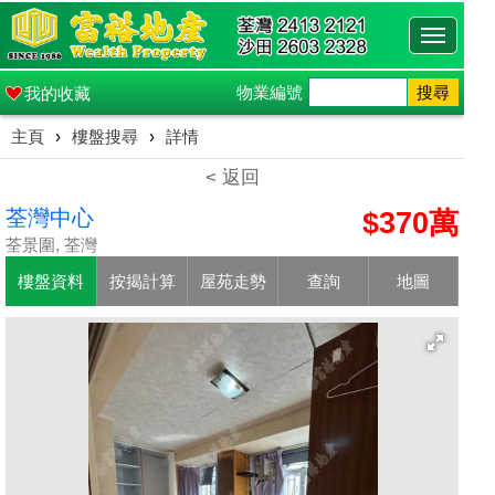
Toggle
navigati
物業編號
搜尋
我的收藏
主頁
›
樓盤搜尋
›
詳情
< 返回
荃灣中心
$370萬
荃景圍, 荃灣
樓盤資料
按揭計算
屋苑走勢
查詢
地圖