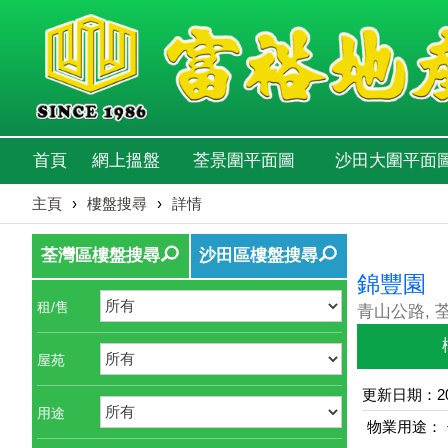
首頁
網上搵盤
荃景圍平面圖
沙田大圍平面
主頁
›
樓盤搜尋
›
詳情
荃灣區樓盤搜尋
沙田區樓盤搜尋
錦豐園
租/售
青山公路, 
屋苑
更新日期：202
用途
物業用途：