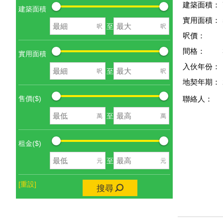
建築面積：
建築面積
實用面積：
至
呎
呎
呎價：
間格：
實用面積
入伙年份：
至
呎
呎
地契年期：
售價($)
聯絡人：
至
萬
萬
租金($)
至
元
元
[重設]
搜尋