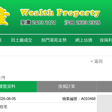
圖
田土廳成交
熱門屋苑走勢
網上估價
按揭
< 返回
荃灣
樓盤資料
按揭計算
6-08-05
物業編號：A010468
住宅