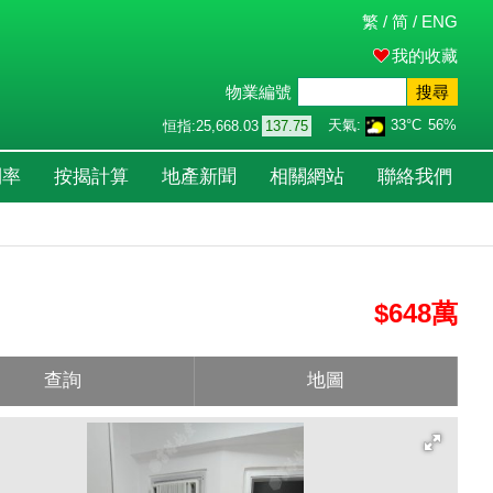
繁
/
简
/
ENG
我的收藏
物業編號
搜尋
天氣:
33°C
56%
恒指:
25,668.03
137.75
利率
按揭計算
地產新聞
相關網站
聯絡我們
$648萬
查詢
地圖