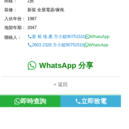
間格：
2房
裝修：
新裝 全屋電器/傢俬
入伙年份：
1987
地契年期：
2047
富 裕 地 產 方小姐90751510
WhatsApp
聯絡人：
2603 2328 方小姐90751510
WhatsApp
WhatsApp 分享
< 返回
本網頁所提供資料僅作參考用途。若因錯漏而引致任何不便或損
即時查詢
立即致電
失，富裕地產概不負責。
©2026 富裕地產 牌照號碼 E-085154-B000 版權所有。