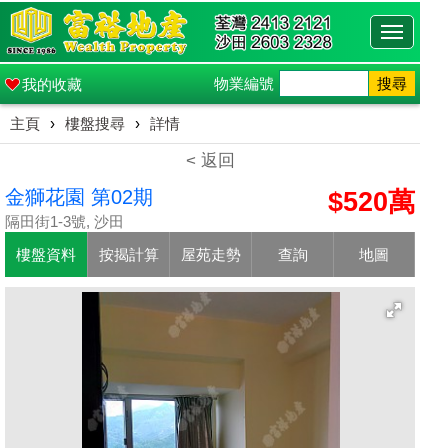
Toggle
navigati
物業編號
搜尋
我的收藏
主頁
›
樓盤搜尋
›
詳情
< 返回
金獅花園 第02期
$520萬
隔田街1-3號, 沙田
樓盤資料
按揭計算
屋苑走勢
查詢
地圖