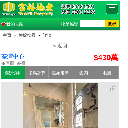
Toggle
navigati
物業編號
搜尋
我的收藏
主頁
›
樓盤搜尋
›
詳情
< 返回
荃灣中心
$430萬
荃景圍, 荃灣
樓盤資料
按揭計算
屋苑走勢
查詢
地圖