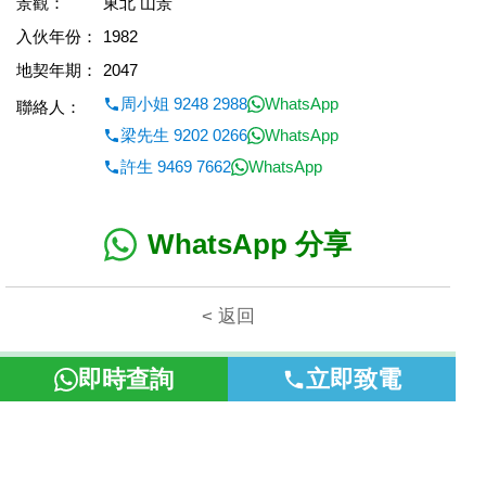
景觀：
東北 山景
入伙年份：
1982
地契年期：
2047
周小姐 9248 2988
WhatsApp
聯絡人：
梁先生 9202 0266
WhatsApp
許生 9469 7662
WhatsApp
WhatsApp 分享
< 返回
本網頁所提供資料僅作參考用途。若因錯漏而引致任何不便或損
即時查詢
立即致電
失，富裕地產概不負責。
©2026 富裕地產 牌照號碼 E-085154-B000 版權所有。