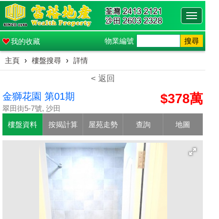
Toggle
navigati
物業編號
搜尋
我的收藏
主頁
›
樓盤搜尋
›
詳情
< 返回
金獅花園 第01期
$378萬
翠田街5-7號, 沙田
樓盤資料
按揭計算
屋苑走勢
查詢
地圖