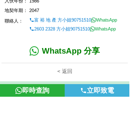
入伙年份：
1986
地契年期：
2047
富 裕 地 產 方小姐90751510
WhatsApp
聯絡人：
2603 2328 方小姐90751510
WhatsApp
WhatsApp 分享
< 返回
本網頁所提供資料僅作參考用途。若因錯漏而引致任何不便或損
即時查詢
立即致電
失，富裕地產概不負責。
©2026 富裕地產 牌照號碼 E-085154-B000 版權所有。
置頂