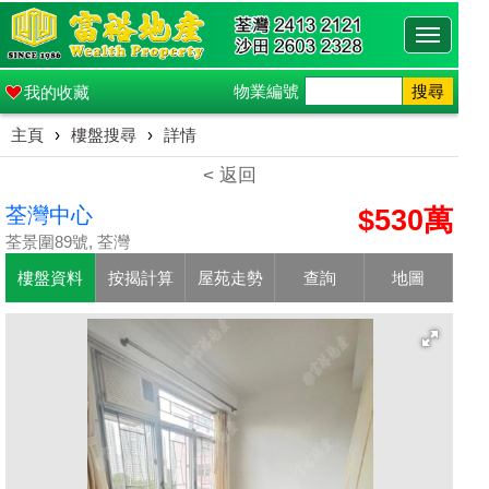
Toggle
navigati
物業編號
搜尋
我的收藏
主頁
›
樓盤搜尋
›
詳情
< 返回
荃灣中心
$530萬
荃景圍89號, 荃灣
樓盤資料
按揭計算
屋苑走勢
查詢
地圖