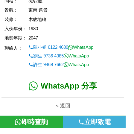
間格：
3房2廳,
景觀：
東南 遠景
裝修：
木紋地磚
入伙年份：
1980
地契年期：
2047
陳小姐 6122 4680
WhatsApp
聯絡人：
劉生 9736 4385
WhatsApp
許生 9469 7662
WhatsApp
WhatsApp 分享
< 返回
即時查詢
立即致電
本網頁所提供資料僅作參考用途。若因錯漏而引致任何不便或損
失，富裕地產概不負責。
©2026 富裕地產 牌照號碼 E-085154-B000 版權所有。