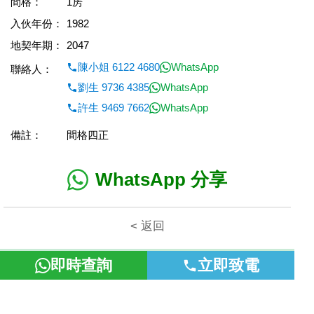
間格：
1房
入伙年份：
1982
地契年期：
2047
陳小姐 6122 4680
WhatsApp
聯絡人：
劉生 9736 4385
WhatsApp
許生 9469 7662
WhatsApp
備註：
間格四正
WhatsApp 分享
< 返回
即時查詢
立即致電
本網頁所提供資料僅作參考用途。若因錯漏而引致任何不便或損
失，富裕地產概不負責。
©2026 富裕地產 牌照號碼 E-085154-B000 版權所有。