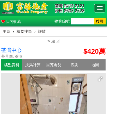
Toggle
navigati
物業編號
搜尋
我的收藏
主頁
›
樓盤搜尋
›
詳情
< 返回
荃灣中心
$420萬
荃景圍, 荃灣
樓盤資料
按揭計算
屋苑走勢
查詢
地圖