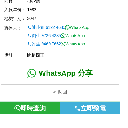
間格：
2房2廳
入伙年份：
1982
地契年期：
2047
陳小姐 6122 4680
WhatsApp
聯絡人：
劉生 9736 4385
WhatsApp
許生 9469 7662
WhatsApp
備註：
間格四正
WhatsApp 分享
< 返回
即時查詢
立即致電
本網頁所提供資料僅作參考用途。若因錯漏而引致任何不便或損
失，富裕地產概不負責。
©2026 富裕地產 牌照號碼 E-085154-B000 版權所有。