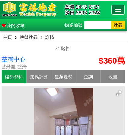
Toggle
navigati
物業編號
搜尋
我的收藏
主頁
›
樓盤搜尋
›
詳情
< 返回
荃灣中心
$360萬
荃景圍, 荃灣
樓盤資料
按揭計算
屋苑走勢
查詢
地圖