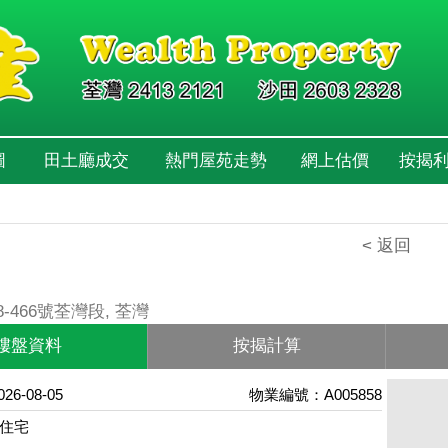
圖
田土廳成交
熱門屋苑走勢
網上估價
按揭
< 返回
-466號荃灣段, 荃灣
樓盤資料
按揭計算
6-08-05
物業編號：A005858
住宅