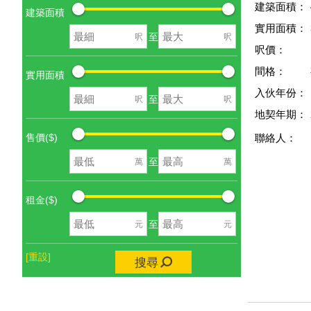
建築面積：
建築面積
實用面積：
至
呎
呎
呎價：
間格：
實用面積
入伙年份：
至
呎
呎
地契年期：
售價($)
聯絡人：
至
萬
萬
租金($)
至
元
元
[重設]
搜尋