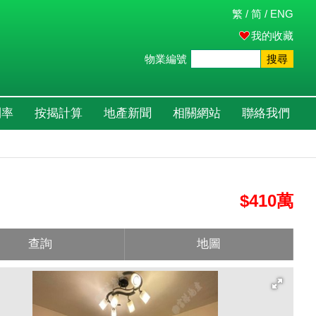
繁
/
简
/
ENG
我的收藏
物業編號
搜尋
利率
按揭計算
地產新聞
相關網站
聯絡我們
$410萬
查詢
地圖