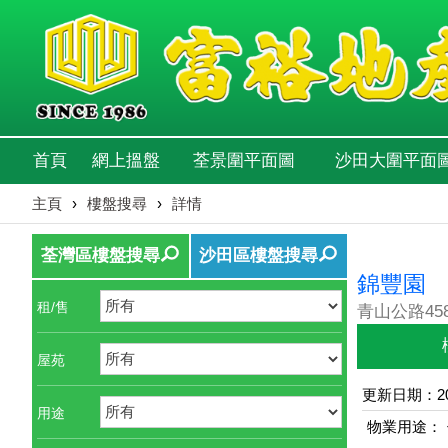
首頁
網上搵盤
荃景圍平面圖
沙田大圍平面
主頁
›
樓盤搜尋
›
詳情
荃灣區樓盤搜尋
沙田區樓盤搜尋
錦豐園
租/售
青山公路458
屋苑
更新日期：202
用途
物業用途：