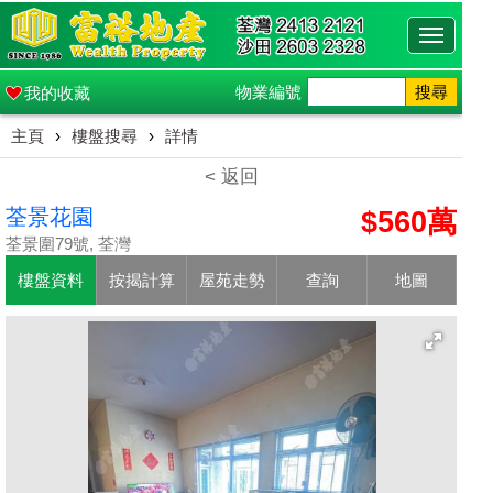
Toggle
navigati
物業編號
搜尋
我的收藏
主頁
›
樓盤搜尋
›
詳情
< 返回
荃景花園
$560萬
荃景圍79號, 荃灣
樓盤資料
按揭計算
屋苑走勢
查詢
地圖