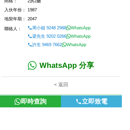
間格：
2房2廳
入伙年份：
1987
地契年期：
2047
周小姐 9248 2988
WhatsApp
聯絡人：
梁先生 9202 0266
WhatsApp
許生 9469 7662
WhatsApp
WhatsApp 分享
< 返回
本網頁所提供資料僅作參考用途。若因錯漏而引致任何不便或損
即時查詢
立即致電
失，富裕地產概不負責。
©2026 富裕地產 牌照號碼 E-085154-B000 版權所有。