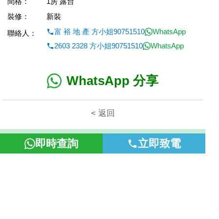
間格：
1房 露台
裝修：
新裝
富 裕 地 產 方小姐90751510
WhatsApp
聯絡人：
2603 2328 方小姐90751510
WhatsApp
WhatsApp 分享
< 返回
本網頁所提供資料僅作參考用途。若因錯漏而引致任何不便或損
即時查詢
立即致電
失，富裕地產概不負責。
©2026 富裕地產 牌照號碼 E-085154-B000 版權所有。
置頂