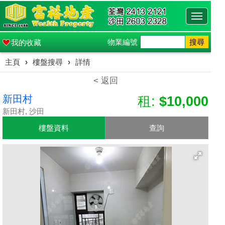
Toggle
navigati
物業編號
搜尋
我的收藏
主頁
›
樓盤搜尋
›
詳情
< 返回
新田村
租:
$10,000
新田村, 沙田
樓盤資料
查詢