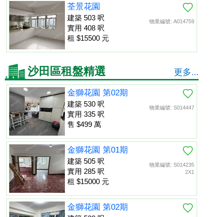
荃景花園
建築 503 呎
物業編號: A014759
實用 408 呎
租 $15500 元
沙田區租盤精選
更多...
金獅花園 第02期
建築 530 呎
物業編號: S014447
實用 335 呎
售 $499 萬
金獅花園 第01期
建築 505 呎
物業編號: S014235
實用 285 呎
2X1
租 $15000 元
金獅花園 第02期