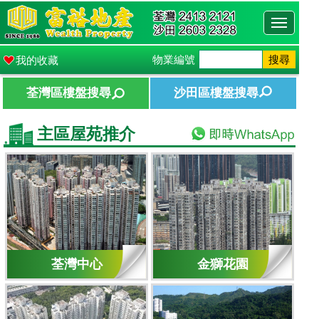
Toggle
navigati
物業編號
搜尋
我的收藏
荃灣區樓盤搜尋
沙田區樓盤搜尋
主區屋苑推介
荃灣中心
金獅花園