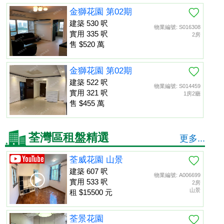
金獅花園 第02期
建築 530 呎
物業編號: S016308
實用 335 呎
2房
售 $520 萬
金獅花園 第02期
建築 522 呎
物業編號: S014459
實用 321 呎
1房2廳
售 $455 萬
荃灣區租盤精選
更多...
荃威花園 山景
建築 607 呎
物業編號: A006699
實用 533 呎
2房
山景
租 $15500 元
荃景花園