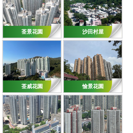
荃景花園
沙田村屋
荃威花園
愉景花園