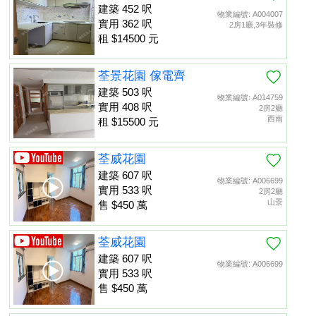
建築 452 呎
物業編號: A004007
實用 362 呎
2房1廳,3年裝修
租 $14500 元
荃景花園 傢電齊
建築 503 呎
物業編號: A014759
實用 408 呎
2房2廳
西南
租 $15500 元
荃威花園
建築 607 呎
物業編號: A006699
實用 533 呎
2房2廳
山景
售 $450 萬
荃威花園
建築 607 呎
物業編號: A006699
實用 533 呎
售 $450 萬