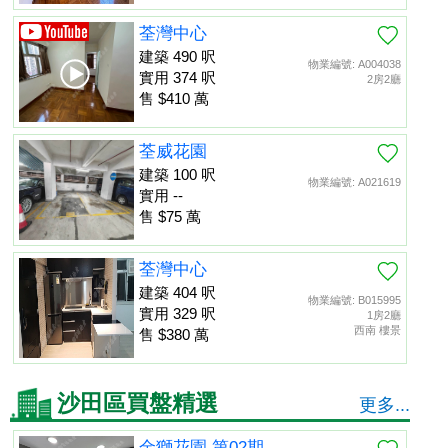
荃灣中心
建築 490 呎
物業編號: A004038
實用 374 呎
2房2廳
售 $410 萬
荃威花園
建築 100 呎
物業編號: A021619
實用 --
售 $75 萬
荃灣中心
建築 404 呎
物業編號: B015995
實用 329 呎
1房2廳
西南 樓景
售 $380 萬
沙田區買盤精選
更多...
金獅花園 第02期