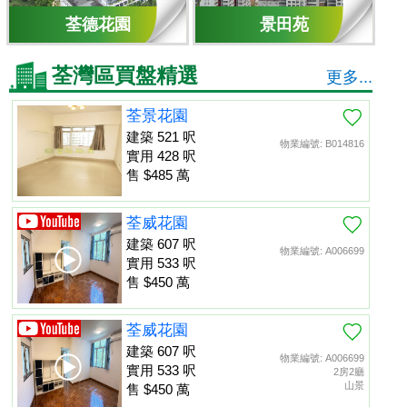
荃德花園
景田苑
荃灣區買盤精選
更多...
荃景花園
建築 521 呎
物業編號: B014816
實用 428 呎
售 $485 萬
荃威花園
建築 607 呎
物業編號: A006699
實用 533 呎
售 $450 萬
荃威花園
建築 607 呎
物業編號: A006699
實用 533 呎
2房2廳
山景
售 $450 萬