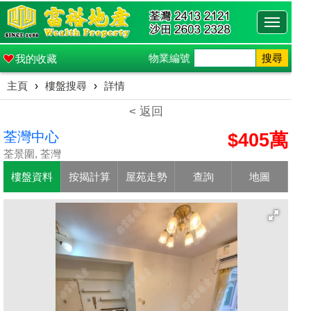
Toggle
navigati
物業編號
搜尋
我的收藏
主頁
›
樓盤搜尋
›
詳情
< 返回
荃灣中心
$405萬
荃景圍, 荃灣
樓盤資料
按揭計算
屋苑走勢
查詢
地圖