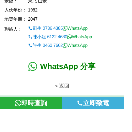
景觀：
東北 山景
入伙年份：
1982
地契年期：
2047
劉生 9736 4385
WhatsApp
聯絡人：
陳小姐 6122 4680
WhatsApp
許生 9469 7662
WhatsApp
WhatsApp 分享
< 返回
本網頁所提供資料僅作參考用途。若因錯漏而引致任何不便或損
即時查詢
立即致電
失，富裕地產概不負責。
©2026 富裕地產 牌照號碼 E-085154-B000 版權所有。