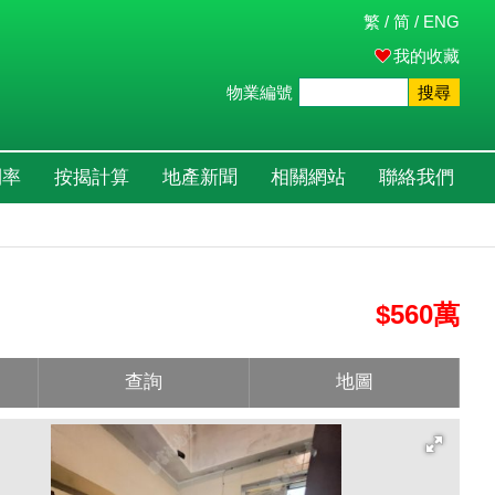
繁
/
简
/
ENG
我的收藏
物業編號
搜尋
利率
按揭計算
地產新聞
相關網站
聯絡我們
$560萬
查詢
地圖