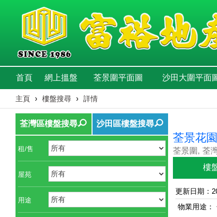
首頁
網上搵盤
荃景圍平面圖
沙田大圍平面
主頁
›
樓盤搜尋
›
詳情
荃灣區樓盤搜尋
沙田區樓盤搜尋
荃景花
租/售
荃景圍, 荃
樓
屋苑
更新日期：202
用途
物業用途：