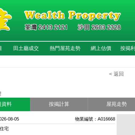
圖
田土廳成交
熱門屋苑走勢
網上估價
按揭
< 返回
園
灣
盤資料
按揭計算
屋苑走勢
6-08-05
物業編號：A016668
住宅