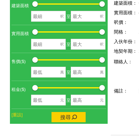
建築面積：
建築面積
實用面積：
至
呎
呎
呎價：
間格：
實用面積
入伙年份：
至
呎
呎
地契年期：
售價($)
聯絡人：
至
萬
萬
租金($)
備註：
至
元
元
[重設]
搜尋