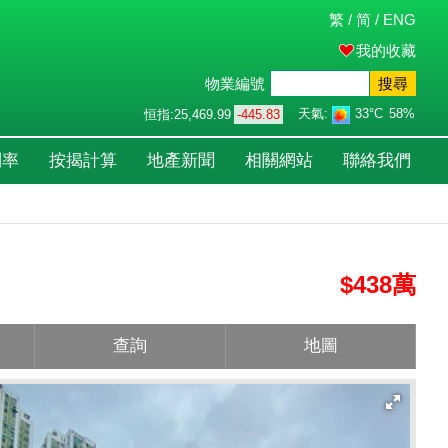
繁
/
简
/
ENG
我的收藏
物業編號
搜尋
天氣:
33°C
58%
恒指:
25,469.99
-445.83
利率
按揭計算
地產新聞
相關網站
聯絡我們
$438萬
查詢
地圖