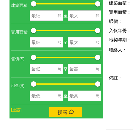
建築面積：
建築面積
實用面積：
至
呎
呎
呎價：
入伙年份：
實用面積
地契年期：
至
呎
呎
聯絡人：
售價($)
至
萬
萬
備註：
租金($)
至
元
元
[重設]
搜尋