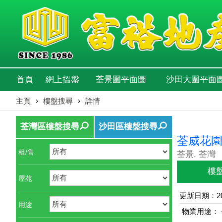
首頁
網上搵盤
荃景圍平面圖
沙田大圍平面
主頁
›
樓盤搜尋
›
詳情
荃灣區樓盤搜尋
沙田區樓盤搜尋
荃威花園
租/售
荃景, 荃灣
樓
屋苑
更新日期：202
用途
物業用途：