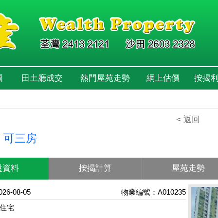
圖
田土廳成交
熱門屋苑走勢
網上估價
按揭
< 返回
 可三房
盤資料
按揭計算
屋苑走勢
6-08-05
物業編號：A010235
住宅