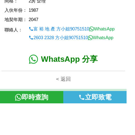
間格：
2房 企理
入伙年份：
1987
地契年期：
2047
富 裕 地 產 方小姐90751510
WhatsApp
聯絡人：
2603 2328 方小姐90751510
WhatsApp
WhatsApp 分享
< 返回
本網頁所提供資料僅作參考用途。若因錯漏而引致任何不便或損
即時查詢
立即致電
失，富裕地產概不負責。
©2026 富裕地產 牌照號碼 E-085154-B000 版權所有。