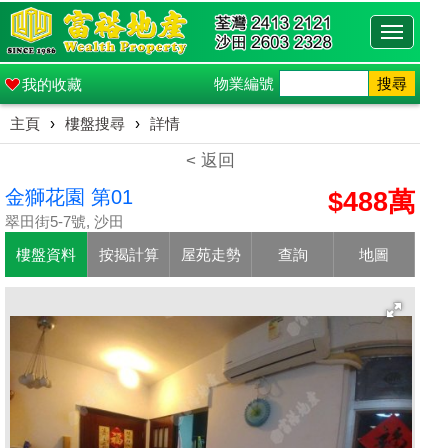
Toggle
navigati
物業編號
搜尋
我的收藏
主頁
›
樓盤搜尋
›
詳情
< 返回
金獅花園 第01
$488萬
翠田街5-7號, 沙田
樓盤資料
按揭計算
屋苑走勢
查詢
地圖