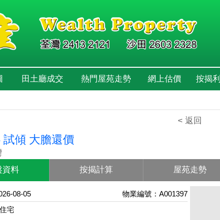
圖
田土廳成交
熱門屋苑走勢
網上估價
按揭
< 返回
 試傾 大膽還價
灣
盤資料
按揭計算
屋苑走勢
6-08-05
物業編號：A001397
住宅