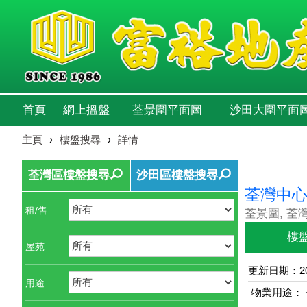
首頁
網上搵盤
荃景圍平面圖
沙田大圍平面
主頁
›
樓盤搜尋
›
詳情
荃灣區樓盤搜尋
沙田區樓盤搜尋
荃灣中心
租/售
荃景圍, 荃
樓
屋苑
更新日期：202
用途
物業用途：