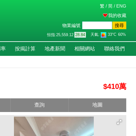
繁
/
简
/
ENG
我的收藏
物業編號
搜尋
天氣:
33°C
60%
恒指:
25,559.12
28.84
利率
按揭計算
地產新聞
相關網站
聯絡我們
$410萬
查詢
地圖