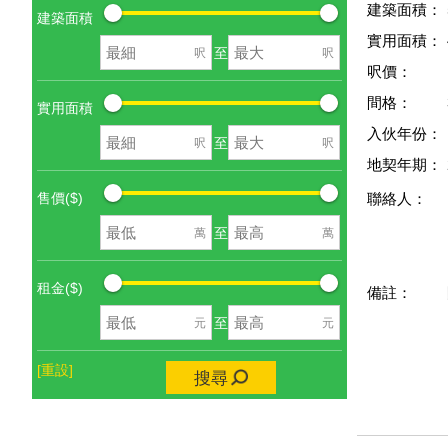
建築面積：
建築面積
實用面積：
至
呎
呎
呎價：
間格：
實用面積
入伙年份：
至
呎
呎
地契年期：
售價($)
聯絡人：
至
萬
萬
租金($)
備註：
至
元
元
[重設]
搜尋