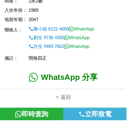
間格：
2房2廳
入伙年份：
1989
地契年期：
2047
陳小姐 6122 4680
WhatsApp
聯絡人：
劉生 9736 4385
WhatsApp
許生 9469 7662
WhatsApp
備註：
間格四正
WhatsApp 分享
< 返回
即時查詢
立即致電
本網頁所提供資料僅作參考用途。若因錯漏而引致任何不便或損
失，富裕地產概不負責。
©2026 富裕地產 牌照號碼 E-085154-B000 版權所有。