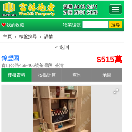
Toggle
navigati
物業編號
搜尋
我的收藏
主頁
›
樓盤搜尋
›
詳情
< 返回
錦豐園
$515萬
青山公路458-466號荃灣段, 荃灣
樓盤資料
按揭計算
查詢
地圖