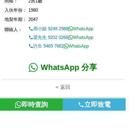
間格：
2房1廳
入伙年份：
1980
地契年期：
2047
周小姐 9248 2988
WhatsApp
聯絡人：
梁先生 9202 0266
WhatsApp
許生 9469 7662
WhatsApp
WhatsApp 分享
< 返回
本網頁所提供資料僅作參考用途。若因錯漏而引致任何不便或損
即時查詢
立即致電
失，富裕地產概不負責。
©2026 富裕地產 牌照號碼 E-085154-B000 版權所有。