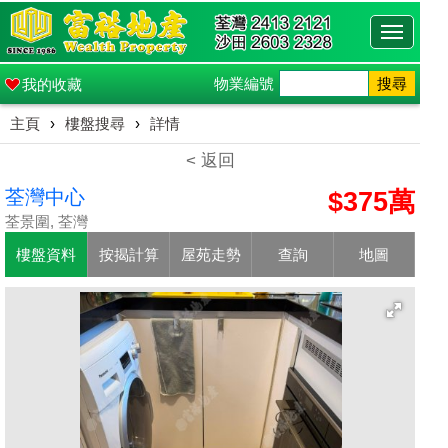
Toggle
navigati
物業編號
搜尋
我的收藏
主頁
›
樓盤搜尋
›
詳情
< 返回
荃灣中心
$375萬
荃景圍, 荃灣
樓盤資料
按揭計算
屋苑走勢
查詢
地圖