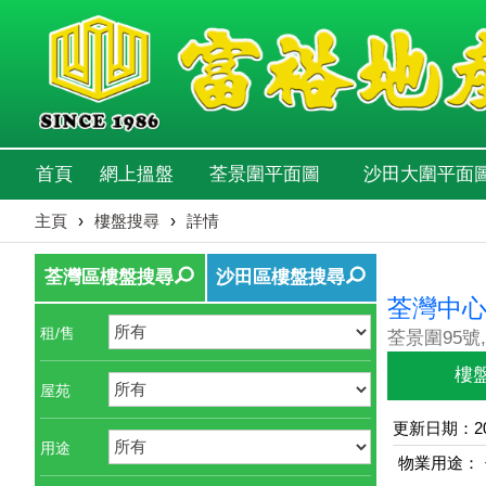
首頁
網上搵盤
荃景圍平面圖
沙田大圍平面
主頁
›
樓盤搜尋
›
詳情
荃灣區樓盤搜尋
沙田區樓盤搜尋
荃灣中
租/售
荃景圍95號,
樓
屋苑
更新日期：202
用途
物業用途：