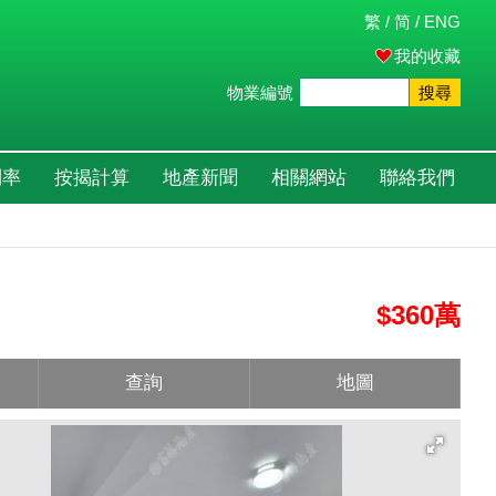
繁
/
简
/
ENG
我的收藏
物業編號
搜尋
利率
按揭計算
地產新聞
相關網站
聯絡我們
$360萬
查詢
地圖