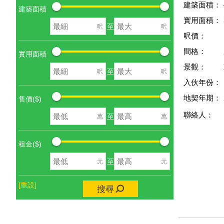
建築面積：
建築面積
實用面積：
至
呎
呎
呎價：
間格：
實用面積
景觀：
至
呎
呎
入伙年份：
地契年期：
售價($)
聯絡人：
至
萬
萬
租金($)
至
元
元
[重設]
搜尋