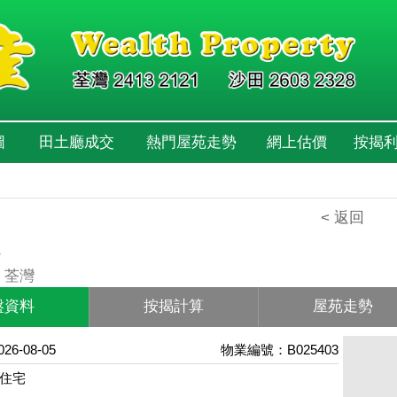
圖
田土廳成交
熱門屋苑走勢
網上估價
按揭
< 返回
心
 荃灣
盤資料
按揭計算
屋苑走勢
6-08-05
物業編號：B025403
住宅