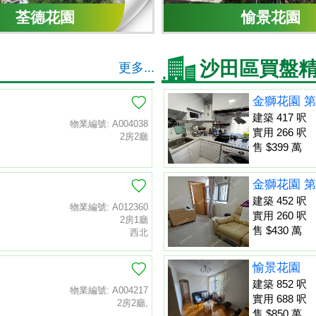
荃德花園
愉景花園
沙田區買盤
更多...
金獅花園 第
建築 417 呎
物業編號: A004038
實用 266 呎
2房2廳
售 $399 萬
金獅花園 第
建築 452 呎
物業編號: A012360
實用 260 呎
2房1廳
售 $430 萬
西北
愉景花園
建築 852 呎
物業編號: A004217
實用 688 呎
2房2廳,
售 $850 萬