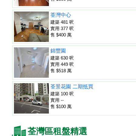
荃灣中心
建築 481 呎
實用 377 呎
售 $400 萬
錦豐園
建築 630 呎
實用 449 呎
售 $518 萬
荃景花園 二期抵買
建築 100 呎
實用 --
售 $100 萬
荃灣區租盤精選