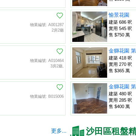
愉景花園
建築 686 呎
物業編號: A001287
實用 545 呎
2房2廳
售 $750 萬
金獅花園 第
建築 418 呎
物業編號: A010464
實用 270 呎
3房2廳,
售 $365 萬
金獅花園 第
建築 480 呎
物業編號: B015006
實用 285 呎
售 $400 萬
沙田區租盤
更多...