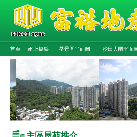
首頁
網上搵盤
荃景圍平面圖
沙田大圍平面
主區屋苑推介