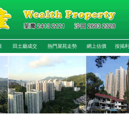
圖
田土廳成交
熱門屋苑走勢
網上估價
按揭