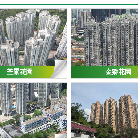
荃景花園
金獅花園