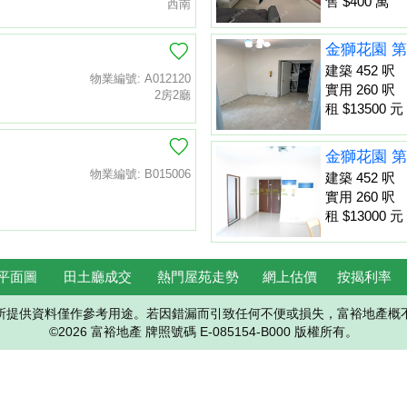
售 $400 萬
西南
金獅花園 第
建築 452 呎
物業編號: A012120
實用 260 呎
2房2廳
租 $13500 元
金獅花園 第
物業編號: B015006
建築 452 呎
實用 260 呎
租 $13000 元
平面圖
田土廳成交
熱門屋苑走勢
網上估價
按揭利率
所提供資料僅作參考用途。若因錯漏而引致任何不便或損失，富裕地產概
©2026 富裕地產 牌照號碼 E-085154-B000 版權所有。