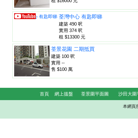
租 $16000 元
荃灣中心 有匙即睇
建築 490 呎
實用 374 呎
租 $13300 元
荃景花園 二期抵買
建築 100 呎
實用 --
售 $100 萬
首頁
網上搵盤
荃景圍平面圖
沙田大圍
本網頁