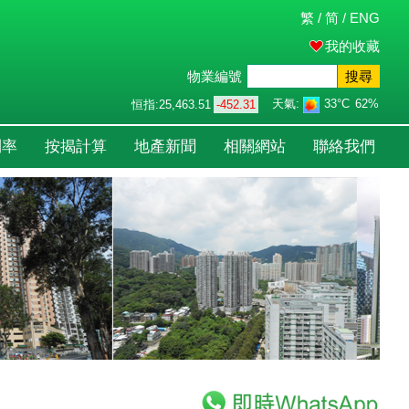
繁
/
简
/
ENG
我的收藏
物業編號
搜尋
天氣:
33°C
62%
恒指:
25,463.51
-452.31
利率
按揭計算
地產新聞
相關網站
聯絡我們