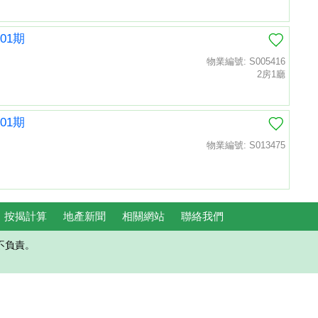
01期
物業編號: S005416
2房1廳
01期
物業編號: S013475
按揭計算
地產新聞
相關網站
聯絡我們
不負責。
置頂