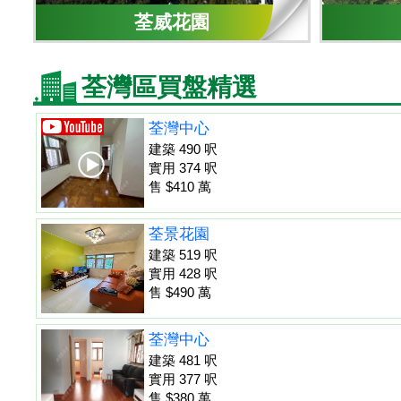
荃威花園
荃灣區買盤精選
荃灣中心
建築 490 呎
實用 374 呎
售 $410 萬
荃景花園
建築 519 呎
實用 428 呎
售 $490 萬
荃灣中心
建築 481 呎
實用 377 呎
售 $380 萬