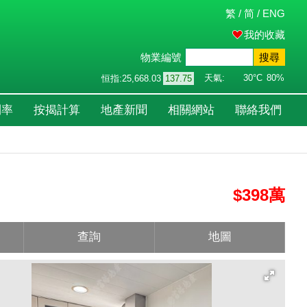
繁
/
简
/
ENG
我的收藏
物業編號
搜尋
天氣:
30°C
80%
恒指:
25,668.03
137.75
利率
按揭計算
地產新聞
相關網站
聯絡我們
$398萬
查詢
地圖