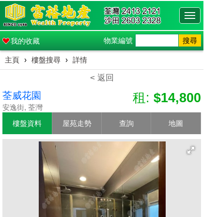
Toggle
navigati
物業編號
搜尋
我的收藏
主頁
›
樓盤搜尋
›
詳情
< 返回
荃威花園
租:
$14,800
安逸街, 荃灣
樓盤資料
屋苑走勢
查詢
地圖