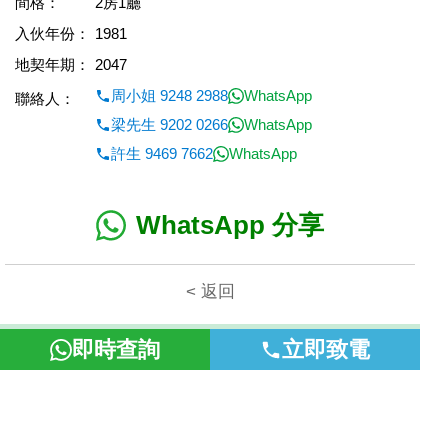
間格：
2房1廳
入伙年份：
1981
地契年期：
2047
周小姐 9248 2988
WhatsApp
聯絡人：
梁先生 9202 0266
WhatsApp
許生 9469 7662
WhatsApp
WhatsApp 分享
< 返回
本網頁所提供資料僅作參考用途。若因錯漏而引致任何不便或損
即時查詢
立即致電
失，富裕地產概不負責。
©2026 富裕地產 牌照號碼 E-085154-B000 版權所有。