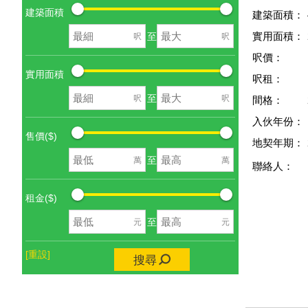
建築面積
建築面積：
實用面積：
至
呎
呎
呎價：
實用面積
呎租：
至
呎
呎
間格：
入伙年份：
售價($)
地契年期：
至
萬
萬
聯絡人：
租金($)
至
元
元
[重設]
搜尋