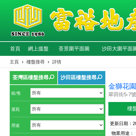
首頁
網上搵盤
荃景圍平面圖
沙田大圍平面
主頁
›
樓盤搜尋
›
詳情
荃灣區樓盤搜尋
沙田區樓盤搜尋
金獅花園
租/售
翠田街5-7號
樓
屋苑
更新日期：202
用途
物業用途：