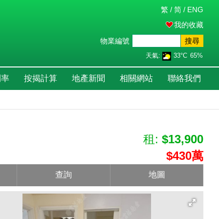
繁
/
简
/
ENG
我的收藏
物業編號
搜尋
天氣:
33°C
65%
利率
按揭計算
地產新聞
相關網站
聯絡我們
租:
$13,900
$430萬
查詢
地圖