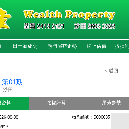
圖
田土廳成交
熱門屋苑走勢
網上估價
按揭
< 返回
 第01期
, 沙田
盤資料
按揭計算
屋苑走勢
6-08-08
物業編號：S006635
住宅