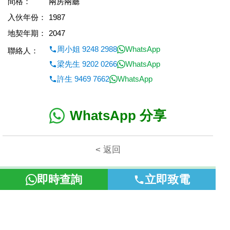
間格：
兩房兩廳
入伙年份：
1987
地契年期：
2047
周小姐 9248 2988
WhatsApp
聯絡人：
梁先生 9202 0266
WhatsApp
許生 9469 7662
WhatsApp
WhatsApp 分享
< 返回
本網頁所提供資料僅作參考用途。若因錯漏而引致任何不便或損
即時查詢
立即致電
失，富裕地產概不負責。
©2026 富裕地產 牌照號碼 E-085154-B000 版權所有。