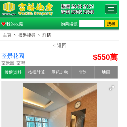
Toggle
navigati
物業編號
搜尋
我的收藏
主頁
›
樓盤搜尋
›
詳情
< 返回
荃景花園
$550萬
荃景圍, 荃灣
樓盤資料
按揭計算
屋苑走勢
查詢
地圖