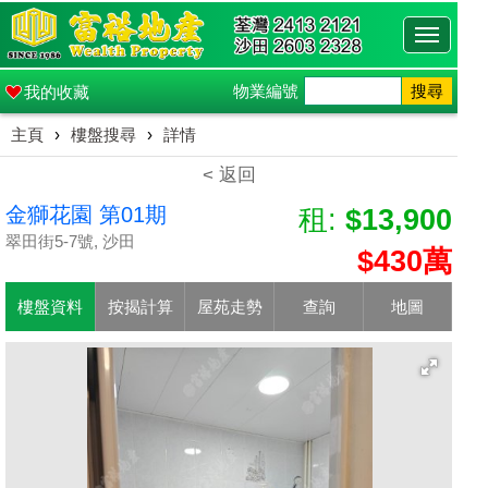
Toggle
navigati
物業編號
搜尋
我的收藏
主頁
›
樓盤搜尋
›
詳情
< 返回
金獅花園 第01期
租:
$13,900
翠田街5-7號, 沙田
$430萬
樓盤資料
按揭計算
屋苑走勢
查詢
地圖