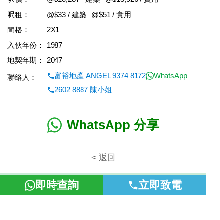
呎租：
@$33 / 建築
@$51 / 實用
間格：
2X1
入伙年份：
1987
地契年期：
2047
富裕地產 ANGEL 9374 8172
WhatsApp
聯絡人：
2602 8887 陳小姐
WhatsApp 分享
< 返回
即時查詢
立即致電
本網頁所提供資料僅作參考用途。若因錯漏而引致任何不便或損
失，富裕地產概不負責。
©2026 富裕地產 牌照號碼 E-085154-B000 版權所有。