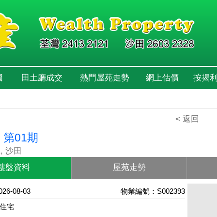
圖
田土廳成交
熱門屋苑走勢
網上估價
按揭
< 返回
 第01期
, 沙田
樓盤資料
屋苑走勢
6-08-03
物業編號：S002393
住宅