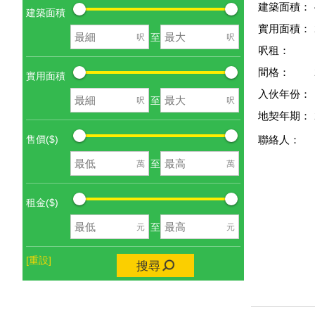
建築面積：
建築面積
實用面積：
至
呎
呎
呎租：
間格：
實用面積
入伙年份：
至
呎
呎
地契年期：
售價($)
聯絡人：
至
萬
萬
租金($)
至
元
元
[重設]
搜尋