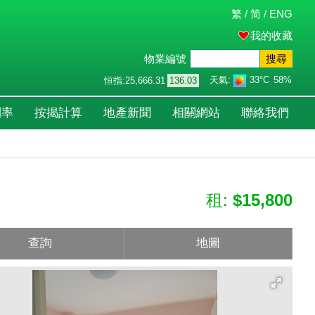
繁
/
简
/
ENG
我的收藏
物業編號
搜尋
天氣:
33°C
58%
恒指:
25,666.31
136.03
利率
按揭計算
地產新聞
相關網站
聯絡我們
租:
$15,800
查詢
地圖