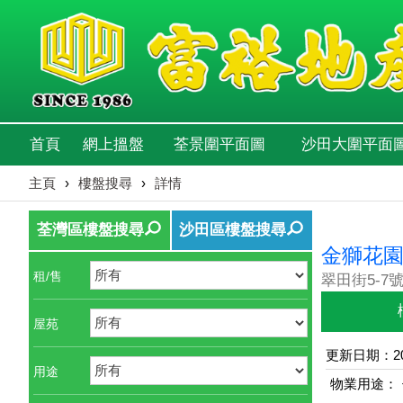
首頁
網上搵盤
荃景圍平面圖
沙田大圍平面
主頁
›
樓盤搜尋
›
詳情
荃灣區樓盤搜尋
沙田區樓盤搜尋
金獅花園
租/售
翠田街5-7號
屋苑
更新日期：202
用途
物業用途：