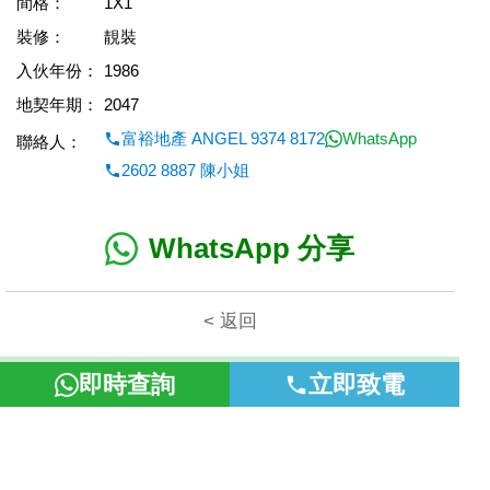
間格：
1X1
裝修：
靚裝
入伙年份：
1986
地契年期：
2047
富裕地產 ANGEL 9374 8172
WhatsApp
聯絡人：
2602 8887 陳小姐
WhatsApp 分享
< 返回
本網頁所提供資料僅作參考用途。若因錯漏而引致任何不便或損
即時查詢
立即致電
失，富裕地產概不負責。
©2026 富裕地產 牌照號碼 E-085154-B000 版權所有。