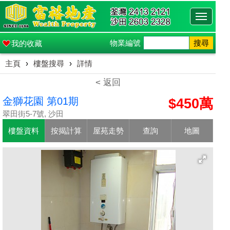
Toggle
navigati
物業編號
搜尋
我的收藏
主頁
›
樓盤搜尋
›
詳情
< 返回
金獅花園 第01期
$450萬
翠田街5-7號, 沙田
樓盤資料
按揭計算
屋苑走勢
查詢
地圖