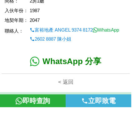
間格：
2房1廳
入伙年份：
1987
地契年期：
2047
富裕地產 ANGEL 9374 8172
WhatsApp
聯絡人：
2602 8887 陳小姐
WhatsApp 分享
< 返回
本網頁所提供資料僅作參考用途。若因錯漏而引致任何不便或損
即時查詢
立即致電
失，富裕地產概不負責。
©2026 富裕地產 牌照號碼 E-085154-B000 版權所有。