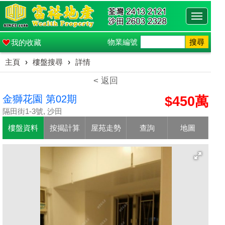
Toggle
navigati
物業編號
搜尋
我的收藏
主頁
›
樓盤搜尋
›
詳情
< 返回
金獅花園 第02期
$450萬
隔田街1-3號, 沙田
樓盤資料
按揭計算
屋苑走勢
查詢
地圖