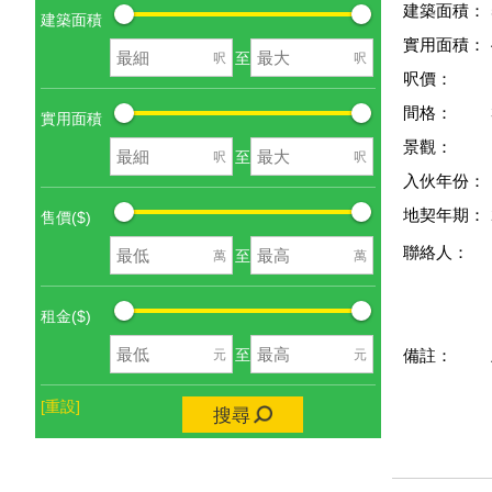
建築面積：
建築面積
實用面積：
至
呎
呎
呎價：
間格：
實用面積
景觀：
至
呎
呎
入伙年份：
地契年期：
售價($)
聯絡人：
至
萬
萬
租金($)
至
元
元
備註：
[重設]
搜尋