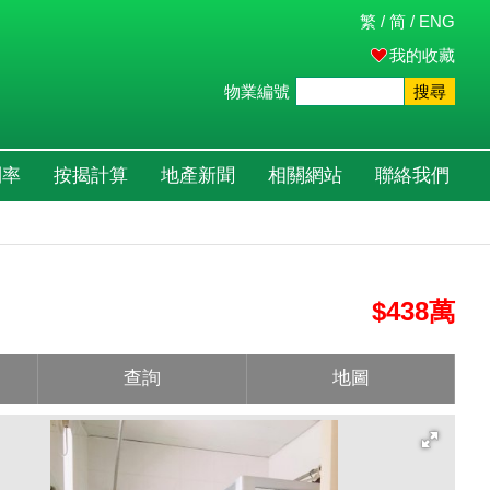
繁
/
简
/
ENG
我的收藏
物業編號
搜尋
利率
按揭計算
地產新聞
相關網站
聯絡我們
$438萬
查詢
地圖