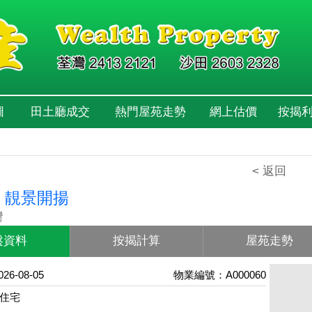
圖
田土廳成交
熱門屋苑走勢
網上估價
按揭
< 返回
 靚景開揚
灣
盤資料
按揭計算
屋苑走勢
6-08-05
物業編號：A000060
住宅