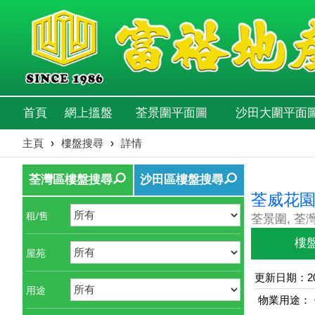
首頁
網上搵盤
荃景圍平面圖
沙田大圍平面
主頁
›
樓盤搜尋
›
詳情
荃灣區樓盤搜尋
沙田區樓盤搜尋
荃威花園
租/售
荃景圍, 荃
樓
屋苑
更新日期：202
用途
物業用途：