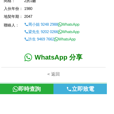
間格：
2房1廳
入伙年份：
1980
地契年期：
2047
周小姐 9248 2988
WhatsApp
聯絡人：
梁先生 9202 0266
WhatsApp
許生 9469 7662
WhatsApp
WhatsApp 分享
< 返回
本網頁所提供資料僅作參考用途。若因錯漏而引致任何不便或損
即時查詢
立即致電
失，富裕地產概不負責。
©2026 富裕地產 牌照號碼 E-085154-B000 版權所有。