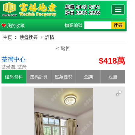
Toggle
navigati
物業編號
搜尋
我的收藏
主頁
›
樓盤搜尋
›
詳情
< 返回
荃灣中心
$418萬
荃景圍, 荃灣
樓盤資料
按揭計算
屋苑走勢
查詢
地圖