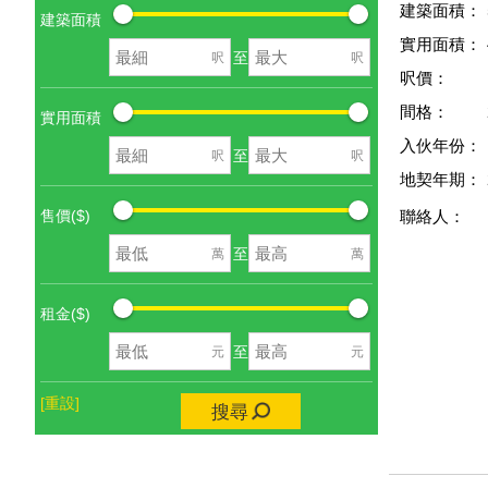
建築面積：
建築面積
實用面積：
至
呎
呎
呎價：
間格：
實用面積
入伙年份：
至
呎
呎
地契年期：
售價($)
聯絡人：
至
萬
萬
租金($)
至
元
元
[重設]
搜尋