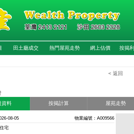
圖
田土廳成交
熱門屋苑走勢
網上估價
按揭
< 返回
園
灣
盤資料
按揭計算
屋苑走勢
6-08-05
物業編號：A009566
住宅