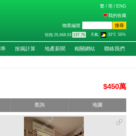
繁
/
简
/
ENG
我的收藏
物業編號
搜尋
天氣:
33°C
55%
恒指:
25,668.03
137.75
利率
按揭計算
地產新聞
相關網站
聯絡我們
$450萬
查詢
地圖