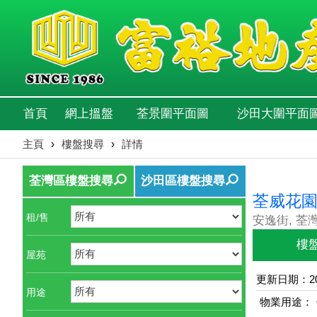
首頁
網上搵盤
荃景圍平面圖
沙田大圍平面
主頁
›
樓盤搜尋
›
詳情
荃灣區樓盤搜尋
沙田區樓盤搜尋
荃威花
租/售
安逸街, 荃
樓
屋苑
更新日期：202
用途
物業用途：