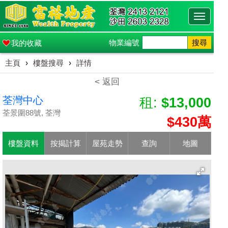
Toggle
navigati
物業編號
搜尋
我的收藏
主頁
›
樓盤搜尋
›
詳情
< 返回
荃灣中心
租:
$13,000
荃景圍88號, 荃灣
$430萬
樓盤資料
按揭計算
屋苑走勢
查詢
地圖