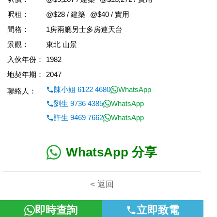
呎租：
@$28 / 建築
@$40 / 實用
間格：
1房兩廳另士多房連天台
景觀：
東北 山景
入伙年份：
1982
地契年期：
2047
陳小姐 6122 4680
WhatsApp
聯絡人：
劉生 9736 4385
WhatsApp
許生 9469 7662
WhatsApp
WhatsApp 分享
< 返回
即時查詢
立即致電
本網頁所提供資料僅作參考用途。若因錯漏而引致任何不便或損