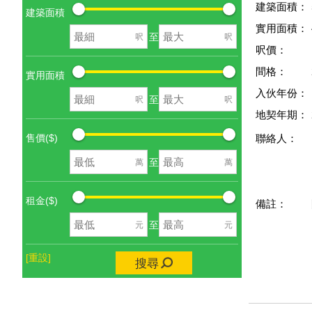
建築面積：
建築面積
實用面積：
至
呎
呎
呎價：
間格：
實用面積
入伙年份：
至
呎
呎
地契年期：
售價($)
聯絡人：
至
萬
萬
租金($)
備註：
至
元
元
[重設]
搜尋