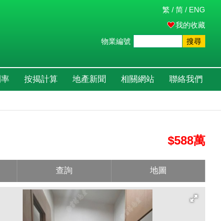
繁
/
简
/
ENG
我的收藏
物業編號
搜尋
利率
按揭計算
地產新聞
相關網站
聯絡我們
$588萬
查詢
地圖