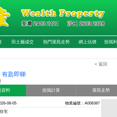
圖
田土廳成交
熱門屋苑走勢
網上估價
按揭
< 返回
 有匙即睇
灣
盤資料
按揭計算
屋苑走勢
6-08-05
物業編號：A008387
住宅