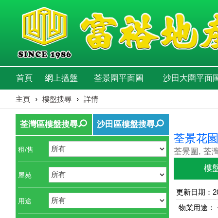
首頁
網上搵盤
荃景圍平面圖
沙田大圍平面
主頁
›
樓盤搜尋
›
詳情
荃灣區樓盤搜尋
沙田區樓盤搜尋
荃景花園
租/售
荃景圍, 荃
樓
屋苑
更新日期：202
用途
物業用途：