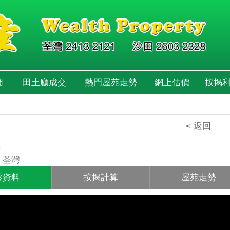
圖
田土廳成交
熱門屋苑走勢
網上估價
按揭
< 返回
心
 荃灣
盤資料
按揭計算
屋苑走勢