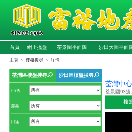
首頁
網上搵盤
荃景圍平面圖
沙田大圍平面
主頁
›
樓盤搜尋
›
詳情
荃灣區樓盤搜尋
沙田區樓盤搜尋
荃灣中
租/售
荃景圍93號,
樓
屋苑
用途