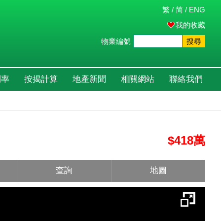
繁
/
简
/
ENG
我的收藏
物業編號
搜尋
利率
按揭計算
地產新聞
相關網站
聯絡我們
$418萬
查詢
地圖