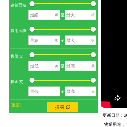
建築面積
至
呎
呎
實用面積
至
呎
呎
售價($)
至
萬
萬
租金($)
至
元
元
[重設]
搜尋
更新日期：202
物業用途：