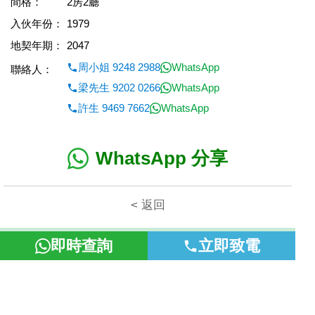
間格：
2房2廳
入伙年份：
1979
地契年期：
2047
周小姐 9248 2988
WhatsApp
聯絡人：
梁先生 9202 0266
WhatsApp
許生 9469 7662
WhatsApp
WhatsApp 分享
< 返回
本網頁所提供資料僅作參考用途。若因錯漏而引致任何不便或損
即時查詢
立即致電
失，富裕地產概不負責。
©2026 富裕地產 牌照號碼 E-085154-B000 版權所有。