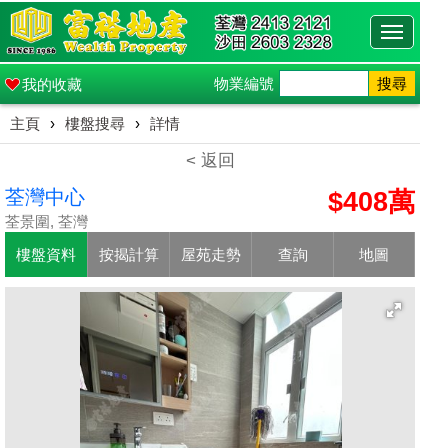
Toggle
navigati
物業編號
搜尋
我的收藏
主頁
›
樓盤搜尋
›
詳情
< 返回
荃灣中心
$408萬
荃景圍, 荃灣
樓盤資料
按揭計算
屋苑走勢
查詢
地圖