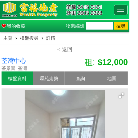
Toggle
navigati
物業編號
搜尋
我的收藏
主頁
›
樓盤搜尋
›
詳情
< 返回
荃灣中心
租:
$12,000
荃景圍, 荃灣
樓盤資料
屋苑走勢
查詢
地圖