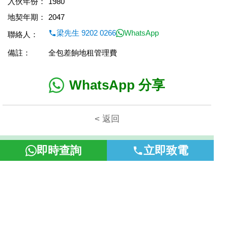
入伙年份：
1980
地契年期：
2047
梁先生 9202 0266
WhatsApp
聯絡人：
備註：
全包差餉地租管理費
WhatsApp 分享
< 返回
本網頁所提供資料僅作參考用途。若因錯漏而引致任何不便或損
即時查詢
立即致電
失，富裕地產概不負責。
©2026 富裕地產 牌照號碼 E-085154-B000 版權所有。
置頂