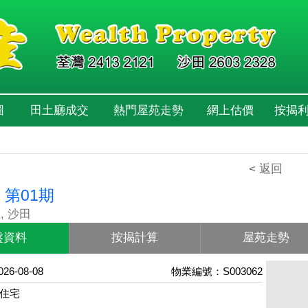
圖
田土廳成交
熱門屋苑走勢
網上估價
按揭
< 返回
 第01期
, 沙田
盤資料
按揭計算
屋苑走勢
6-08-08
物業編號：S003062
住宅