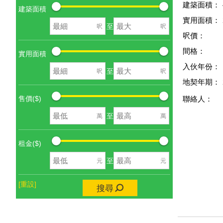
建築面積：
建築面積
實用面積：
至
呎
呎
呎價：
間格：
實用面積
入伙年份：
至
呎
呎
地契年期：
售價($)
聯絡人：
至
萬
萬
租金($)
至
元
元
[重設]
搜尋