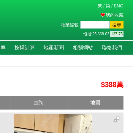
繁
/
简
/
ENG
我的收藏
物業編號
搜尋
恒指:
25,668.03
137.75
利率
按揭計算
地產新聞
相關網站
聯絡我們
$388萬
查詢
地圖