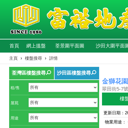
首頁
網上搵盤
荃景圍平面圖
沙田大圍平面
主頁
›
樓盤搜尋
›
詳情
荃灣區樓盤搜尋
沙田區樓盤搜尋
金獅花園
租/售
翠田街5-7號
樓
屋苑
更新日期：202
用途
物業用途：